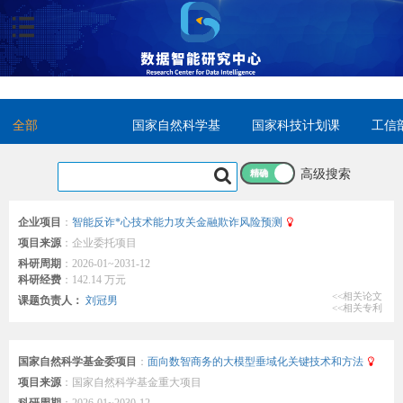
全部
国家自然科学基
国家科技计划课
工信
金委项目
题
项目
高级搜索
精确
企业项目
：
智能反诈*心技术能力攻关金融欺诈风险预测
项目来源
：
企业委托项目
科研周期
：
2026-01~2031-12
科研经费
：
142.14 万元
<<相关论文
课题负责人：
刘冠男
<<相关专利
国家自然科学基金委项目
：
面向数智商务的大模型垂域化关键技术和方法
项目来源
：
国家自然科学基金重大项目